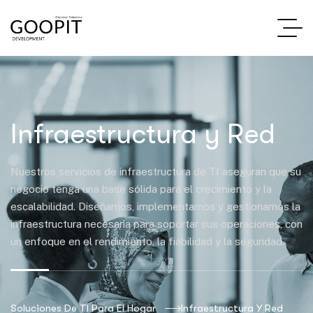
Infraestructura y Red
Nuestros servicios de infraestructura de TI aseguran que su
negocio tenga una base sólida para el crecimiento y la
escalabilidad. Diseñamos, implementamos y gestionamos la
infraestructura necesaria para soportar sus operaciones, con
un enfoque en el rendimiento, la fiabilidad y la seguridad.
Soluciones De TI Para El Hogar
Infraestructura Y Red