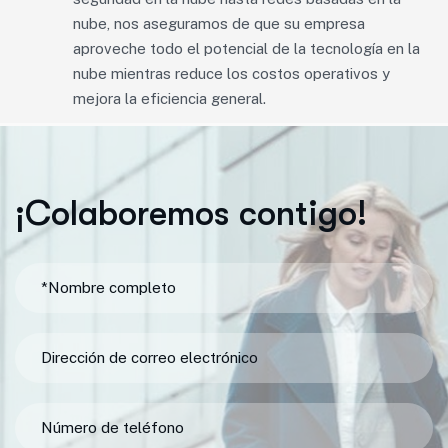
nube, nos aseguramos de que su empresa
aproveche todo el potencial de la tecnología en la
nube mientras reduce los costos operativos y
mejora la eficiencia general.
¡
C
o
l
a
b
o
r
e
m
o
s
c
o
n
t
i
g
o
!