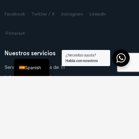
Chinese
Facebook
Twitter / X
Instagram
LinkedIn
Russian
Dutch
Pinterest
German
Arabic
Nuestros servicios
¿Necesitas ayuda?
English
Habla con nosotros
Servicios y Soluciones de TI
Spanish
Infraestructura y Red
Soluciones de Seguridad
TI y Seguridad para el Comercio Minorista
Web, Móvil, Software
Enlaces rápidos