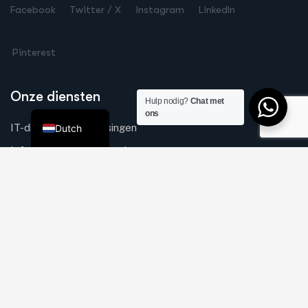
Facebook
Twitter / X
Instagram
LinkedIn
Chinese
Russian
Pinterest
German
Arabic
Onze diensten
Hulp nodig?
Chat met
English
ons
IT-diensten & Oplossingen
Dutch
Infrastructuur & Netwerk
Beveiligingsoplossingen
IT & Veiligheid voor de Detailhandel
Web, Mobiel, Software
Snelle Links
Over Ons