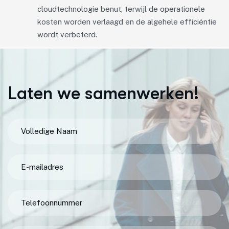
cloudtechnologie benut, terwijl de operationele
kosten worden verlaagd en de algehele efficiëntie
wordt verbeterd.
L
a
t
e
n
w
e
s
a
m
e
n
w
e
r
k
e
n
!