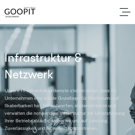
Infrastruktur &
Netzwerk
Unsere IT-Infrastrukturdienste stellen sicher, dass Ihr
Unternehmen eine solide Grundlage für Wachstum und
Skalierbarkeit hat. Wir entwerfen, implementieren und
verwalten die notwendige Infrastruktur zur Unterstützung
Ihrer Betriebsabläufe, wobei wir uns auf Leistung,
Zuverlässigkeit und Sicherheit konzentrieren.