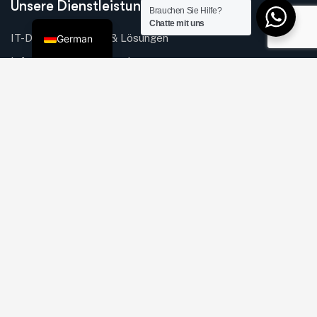
Unsere Dienstleistungen
Brauchen Sie Hilfe?
English
Chatte mit uns
IT-Dienstleistungen & Lösungen
German
Infrastruktur & Netzwerk
Sicherheitslösungen
IT & Sicherheit für den Einzelhandel
Web, Mobile, Software
Schnellzugriffe
Über uns
Mission & Vision
Unsere Dienstleistungen
Karriere
Verfahren