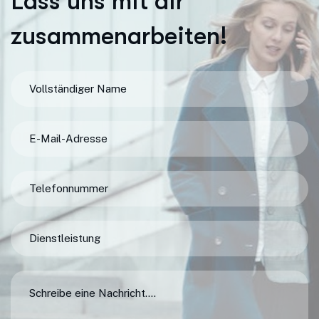
L
a
s
s
u
n
s
m
i
t
d
i
r
z
u
s
a
m
m
e
n
a
r
b
e
i
t
e
n
!