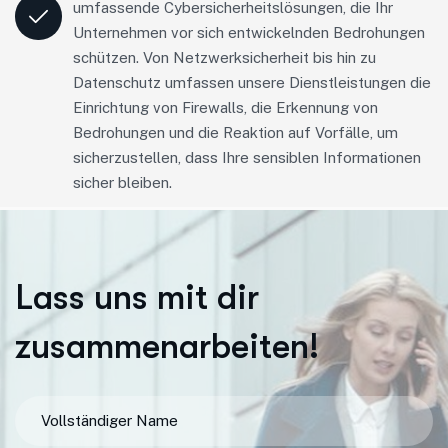
umfassende Cybersicherheitslösungen, die Ihr
Unternehmen vor sich entwickelnden Bedrohungen
schützen. Von Netzwerksicherheit bis hin zu
Datenschutz umfassen unsere Dienstleistungen die
Einrichtung von Firewalls, die Erkennung von
Bedrohungen und die Reaktion auf Vorfälle, um
sicherzustellen, dass Ihre sensiblen Informationen
sicher bleiben.
L
a
s
s
u
n
s
m
i
t
d
i
r
z
u
s
a
m
m
e
n
a
r
b
e
i
t
e
n
!