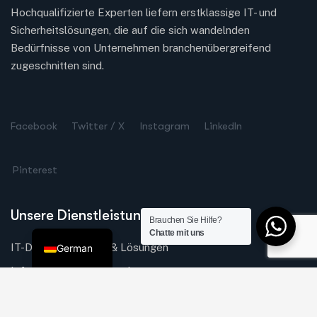
Hochqualifizierte Experten liefern erstklassige IT- und
Sicherheitslösungen, die auf die sich wandelnden
Bedürfnisse von Unternehmen branchenübergreifend
zugeschnitten sind.
Turkish
Spanish
Facebook
Twitter / X
Instagram
LinkedIn
Chinese
Russian
Pinterest
Dutch
Arabic
Unsere Dienstleistungen
Brauchen Sie Hilfe?
English
Chatte mit uns
IT-Dienstleistungen & Lösungen
German
Infrastruktur & Netzwerk
Sicherheitslösungen