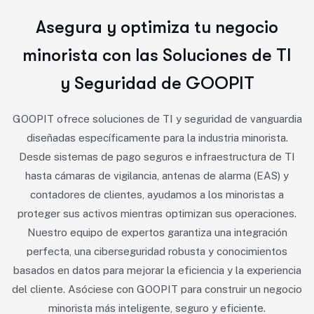
A
s
e
g
u
r
a
y
o
p
t
i
m
i
z
a
t
u
n
e
g
o
c
i
o
m
i
n
o
r
i
s
t
a
c
o
n
l
a
s
S
o
l
u
c
i
o
n
e
s
d
e
T
I
y
S
e
g
u
r
i
d
a
d
d
e
G
O
O
P
I
T
GOOPIT ofrece soluciones de TI y seguridad de vanguardia
diseñadas específicamente para la industria minorista.
Desde sistemas de pago seguros e infraestructura de TI
hasta cámaras de vigilancia, antenas de alarma (EAS) y
contadores de clientes, ayudamos a los minoristas a
proteger sus activos mientras optimizan sus operaciones.
Nuestro equipo de expertos garantiza una integración
perfecta, una ciberseguridad robusta y conocimientos
basados en datos para mejorar la eficiencia y la experiencia
del cliente. Asóciese con GOOPIT para construir un negocio
minorista más inteligente, seguro y eficiente.