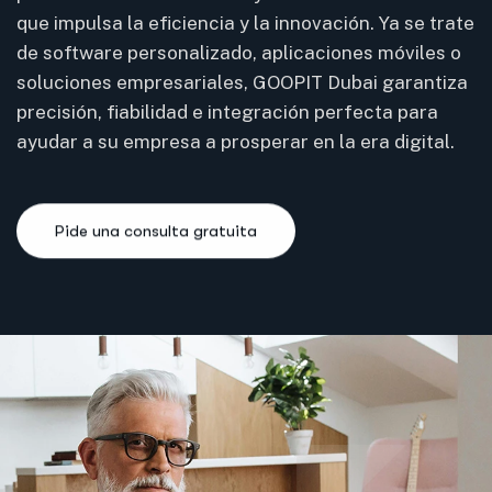
que impulsa la eficiencia y la innovación. Ya se trate
las empresas a crecer con confianza.
que impulsa la eficiencia y la innovación. Ya se trate
las empresas a crecer con confianza.
de software personalizado, aplicaciones móviles o
de software personalizado, aplicaciones móviles o
soluciones empresariales, GOOPIT Dubai garantiza
soluciones empresariales, GOOPIT Dubai garantiza
precisión, fiabilidad e integración perfecta para
precisión, fiabilidad e integración perfecta para
Pide una consulta gratuita
Pide una consulta gratuita
ayudar a su empresa a prosperar en la era digital.
ayudar a su empresa a prosperar en la era digital.
Pide una consulta gratuita
Pide una consulta gratuita