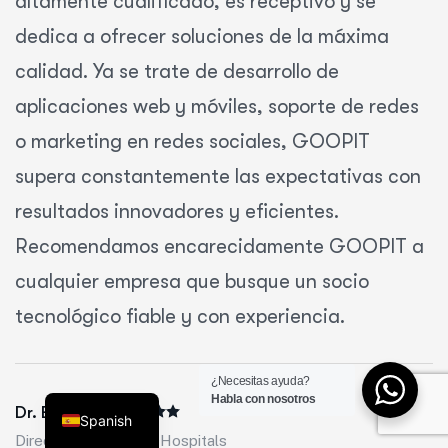
altamente cualificado, es receptivo y se
dedica a ofrecer soluciones de la máxima
calidad. Ya se trate de desarrollo de
aplicaciones web y móviles, soporte de redes
o marketing en redes sociales, GOOPIT
supera constantemente las expectativas con
Turkish
resultados innovadores y eficientes.
Chinese
Recomendamos encarecidamente GOOPIT a
Russian
cualquier empresa que busque un socio
Dutch
tecnológico fiable y con experiencia.
German
Arabic
¿Necesitas ayuda?
English
Habla con nosotros
Dr. Babu
Spanish
Director de Rainbow Hospitals