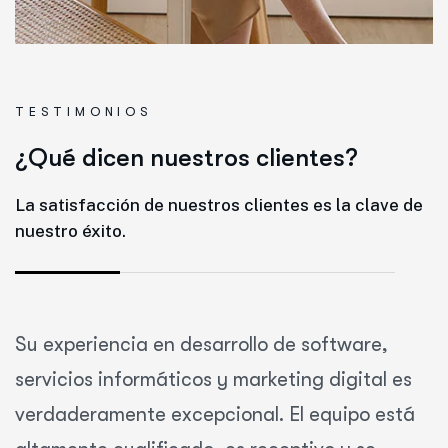
TESTIMONIOS
¿
Q
u
é
d
i
c
e
n
n
u
e
s
t
r
o
s
c
l
i
e
n
t
e
s
?
La satisfacción de nuestros clientes es la clave de
nuestro éxito.
Su experiencia en desarrollo de software,
servicios informáticos y marketing digital es
verdaderamente excepcional. El equipo está