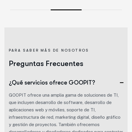
PARA SABER MÁS DE NOSOTROS
P
r
e
g
u
n
t
a
s
F
r
e
c
u
e
n
t
e
s
¿Qué servicios ofrece GOOPIT?
GOOPIT ofrece una amplia gama de soluciones de TI,
que incluyen desarrollo de software, desarrollo de
aplicaciones web y móviles, soporte de TI,
infraestructura de red, marketing digital, diseño gráfico
y gestión de proyectos. También ofrecemos
desarrolladores y diseñadores dedicados para contratar