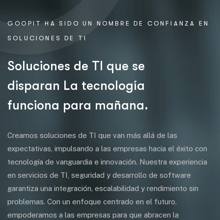
GOOPIT HA SIDO UN NOMBRE DE CONFIANZA EN
SOLUCIONES DE TI
S
o
l
u
c
i
o
n
e
s
d
e
T
I
q
u
e
s
e
d
i
s
p
a
r
a
n
L
a
t
e
c
n
o
l
o
g
í
a
f
u
n
c
i
o
n
a
p
a
r
a
m
a
ñ
a
n
a
.
Creamos soluciones de TI que van más allá de las
expectativas, impulsando a las empresas hacia el éxito con
tecnología de vanguardia e innovación. Nuestra experiencia
en servicios de TI, seguridad y desarrollo de software
garantiza una integración, escalabilidad y rendimiento sin
problemas. Con un enfoque centrado en el futuro,
empoderamos a las empresas para que abracen la