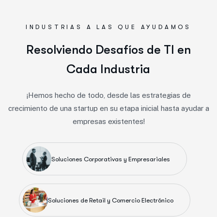
INDUSTRIAS A LAS QUE AYUDAMOS
R
e
s
o
l
v
i
e
n
d
o
D
e
s
a
f
í
o
s
d
e
T
I
e
n
C
a
d
a
I
n
d
u
s
t
r
i
a
¡Hemos hecho de todo, desde las estrategias de
crecimiento de una startup en su etapa inicial hasta ayudar a
empresas existentes!
Soluciones Corporativas y Empresariales
Soluciones de Retail y Comercio Electrónico