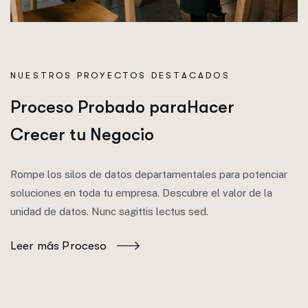
NUESTROS PROYECTOS DESTACADOS
P
r
o
c
e
s
o
P
r
o
b
a
d
o
p
a
r
a
H
a
c
e
r
C
r
e
c
e
r
t
u
N
e
g
o
c
i
o
Rompe los silos de datos departamentales para potenciar
soluciones en toda tu empresa. Descubre el valor de la
unidad de datos. Nunc sagittis lectus sed.
Leer más Proceso