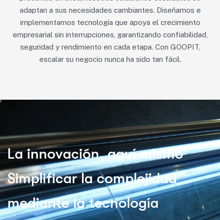
adaptan a sus necesidades cambiantes. Diseñamos e
implementamos tecnología que apoya el crecimiento
empresarial sin interrupciones, garantizando confiabilidad,
seguridad y rendimiento en cada etapa. Con GOOPIT,
escalar su negocio nunca ha sido tan fácil.
L
a
i
n
n
o
v
a
c
i
ó
n
,
a
q
u
í
m
i
s
m
o
S
i
m
p
l
i
f
i
c
a
r
l
a
c
o
m
p
l
e
j
i
d
a
d
m
e
d
i
a
n
t
e
l
a
t
e
c
n
o
l
o
g
í
a