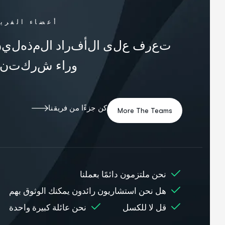
أعضاء الفريق
ت
ع
ر
ف
ع
ل
ى
ا
ل
أ
ف
ر
ا
د
ا
ل
م
ذ
ه
ل
ي
ن
و
ر
ا
ء
ش
ر
ك
ت
ن
ا
.
كن جزءًا من فريقنا
نحن ملتزمون دائمًا بعملنا
هل نحن استشاريون رائدون يمكنك الوثوق بهم
قل لا للكسل
نحن عائلة كبيرة واحدة