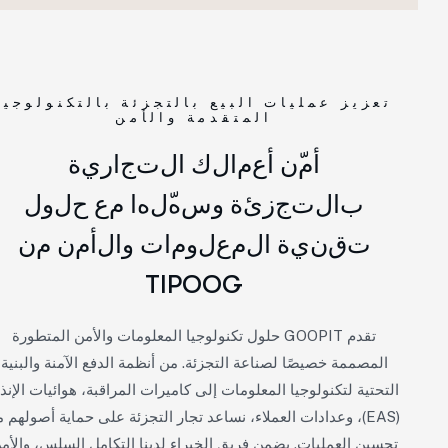
تعزيز عمليات البيع بالتجزئة بالتكنولوجيا
المتقدمة والأمن
أ
م
ن
أ
ع
م
ا
ل
ك
ا
ل
ت
ج
ا
ر
ي
ة
ب
ا
ل
ت
ج
ز
ئ
ة
و
س
ه
ل
ه
ا
م
ع
ح
ل
و
ل
ت
ق
ن
ي
ة
ا
ل
م
ع
ل
و
م
ا
ت
و
ا
ل
أ
م
ن
م
ن
T
I
P
O
O
G
تقدم GOOPIT حلول تكنولوجيا المعلومات والأمن المتطورة
المصممة خصيصًا لصناعة التجزئة. من أنظمة الدفع الآمنة والبنية
التحتية لتكنولوجيا المعلومات إلى كاميرات المراقبة، هوائيات الإنذار
(EAS)، وعدادات العملاء، نساعد تجار التجزئة على حماية أصولهم مع
تحسين العمليات. يضمن فريق الخبراء لدينا التكامل السلس، والأمن