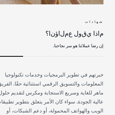
شهادات
م
ا
ذ
ا
ي
ق
و
ل
ع
م
ل
ا
ؤ
ن
ا
؟
إن رضا عملائنا هو سر نجاحنا.
خبرتهم في تطوير البرمجيات وخدمات تكنولوجيا
المعلومات والتسويق الرقمي استثنائية حقًا. الفريق
ماهر للغاية وسريع الاستجابة ومكرس لتقديم حلول
عالية الجودة. سواء كان الأمر يتعلق بتطوير تطبيقات
الويب والهواتف المحمولة، أو دعم الشبكات، أو