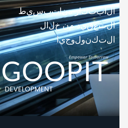
ا
ل
ا
ب
ت
ك
ا
ر
ه
ن
ا
ت
ب
س
ي
ط
ا
ل
ت
ع
ق
ي
د
م
ن
خ
ل
ا
ل
ا
ل
ت
ك
ن
و
ل
و
ج
ي
ا