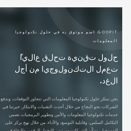
GOOPIT اسم موثوق به في حلول تكنولوجيا
المعلومات
ح
ل
و
ل
ت
ق
ن
ي
ة
ت
ح
ل
ق
ع
ا
ل
ي
ا
ت
ع
م
ل
ا
ل
ت
ك
ن
و
ل
و
ج
ي
ا
م
ن
أ
ج
ل
ا
ل
غ
د
.
نحن نبتكر حلول تكنولوجيا المعلومات التي تتجاوز التوقعات، وندفع
الشركات نحو النجاح من خلال أحدث التقنيات والابتكار. خبرتنا في
خدمات تكنولوجيا المعلومات والأمن وتطوير البرمجيات تضمن
التكامل السلس، وقابلية التوسع، والأداء. من خلال نهج يركز على
المستقبل، نمكّن الشركات من تبني التحول الرقمي والبقاء في