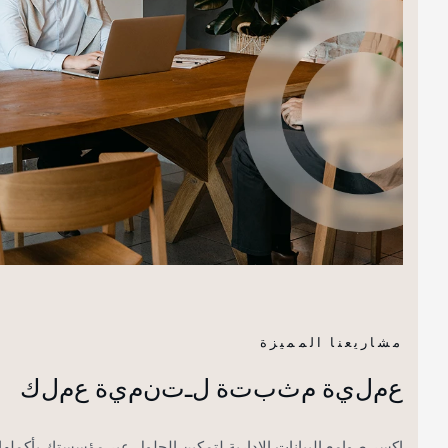
مشاريعنا المميزة
ع
م
ل
ي
ة
م
ث
ب
ت
ة
ل
ـ
ت
ن
م
ي
ة
ع
م
ل
ك
اكسر صوامع البيانات الإدارية لتمكين الحلول عبر مؤسستك بأكملها.