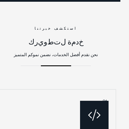
استكشف خبرتنا
خ
د
م
ة
ل
ت
ط
و
ي
ر
ك
نحن نقدم أفضل الخدمات، نضمن نموكم المتميز
01.