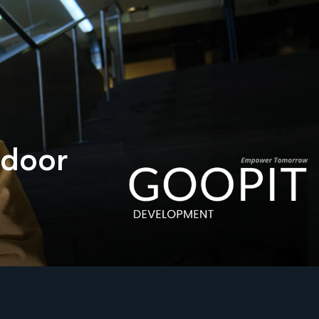
schaalbare oplossingen passen zich
ieke
aan uw veranderende behoeften
en in
aan. Wij ontwerpen en
ee te
implementeren technologie die
p maat
naadloze bedrijfsgroei ondersteunt,
m aan
en zorgen voor betrouwbaarheid,
oldoen.
veiligheid en prestaties in elke
fase. Met GOOPIT is het schalen
van uw bedrijf nog nooit zo
d
o
o
r
eenvoudig geweest.