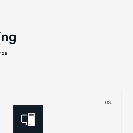
i
n
g
roei
03.