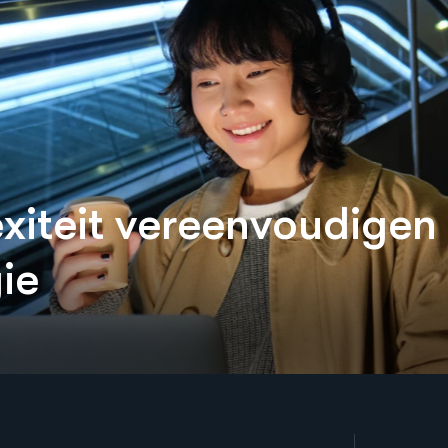
computing om slimme,
Ons team begrijpt de un
e en toekomstbestendige
uitdagingen waar bedrijv
men te ontwikkelen.
verschillende sectoren m
maken krijgen en levert o
gemaakte oplossingen o
specifieke behoeften te v
e
x
i
t
e
i
t
v
e
r
e
e
n
v
o
u
d
i
g
e
n
g
i
e