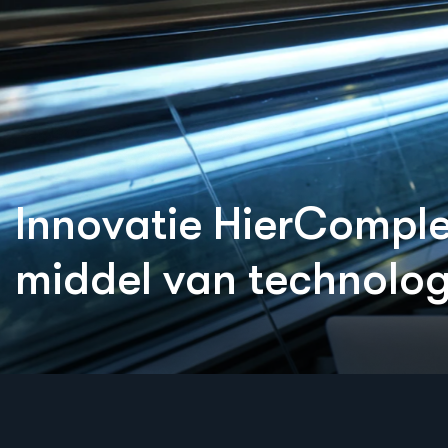
cloud 
efficiënt
syste
I
n
n
o
v
a
t
i
e
H
i
e
r
C
o
m
p
l
m
i
d
d
e
l
v
a
n
t
e
c
h
n
o
l
o