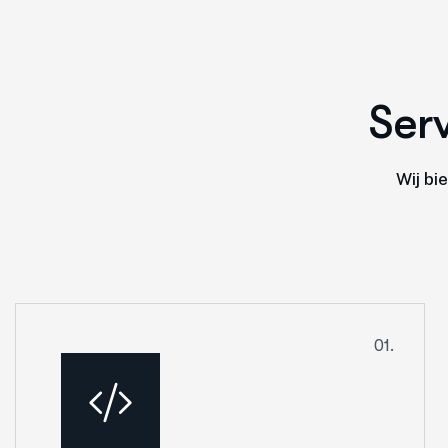
S
e
r
Wij bi
01.