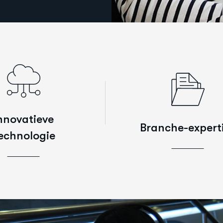
nnovatieve
Branche-expert
echnologie
Met jarenlange ervaring i
ingen die bedrijfssucces
services, beveiligingsoplo
n. We maken gebruik van
en softwareontwikkeling 
e ontwikkelingen op het
GOOPIT Dubai diepgaa
n AI, automatisering en
branche-expertise naar elk 