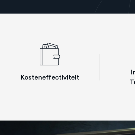
I
Kosteneffectiviteit
T
Onze kosteneffectieve aanpak
IT-oploss
zorgt ervoor dat bedrijven de beste
stimulere
waarde voor hun investering krijgen
de nieuwst
zonder concessies te doen aan
gebied va
prestaties of beveiliging