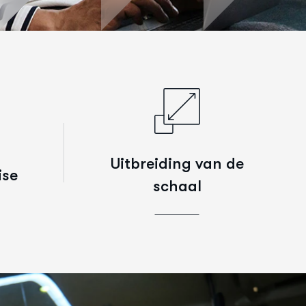
Uitbreiding van de
ise
schaal
n IT-
Of u nu uw digitale infrastructuur
ssingen
uitbreidt, beveiligingssystemen
brengt
verbetert of uw online
nde
aanwezigheid vergroot, onze
project.