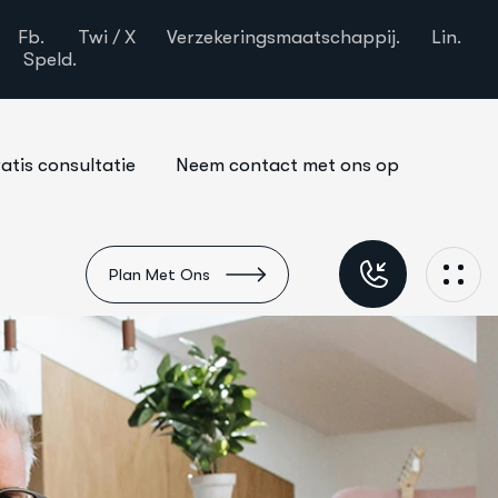
Fb.
Twi / X
Verzekeringsmaatschappij.
Lin.
Speld.
atis consultatie
Neem contact met ons op
Plan Met Ons