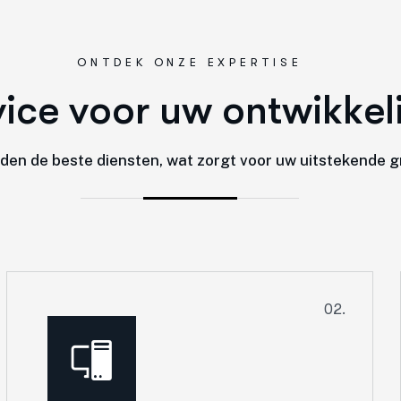
ONTDEK ONZE EXPERTISE
v
i
c
e
v
o
o
r
u
w
o
n
t
w
i
k
k
e
l
eden de beste diensten, wat zorgt voor uw uitstekende g
02.