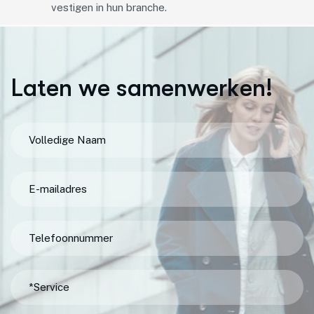
vestigen in hun branche.
L
a
t
e
n
w
e
s
a
m
e
n
w
e
r
k
e
n
!