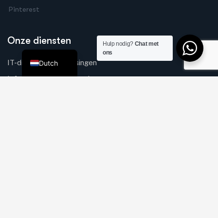
Pinterest
German
Arabic
Onze diensten
Hulp nodig?
Chat met
English
ons
IT-diensten & Oplossingen
Dutch
Infrastructuur & Netwerk
Beveiligingsoplossingen
IT & Veiligheid voor de Detailhandel
Web, Mobiel, Software
Snelle Links
Over Ons
Missie & Visie
Onze diensten