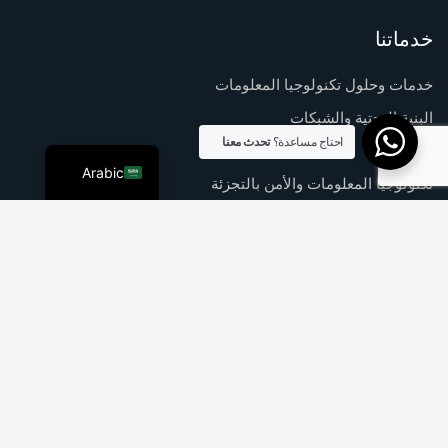
Chinese
خدماتنا
Russian
Dutch
خدمات وحلول تكنولوجيا المعلومات
German
البنية التحتية والشبكات
English
احتاج مساعدة؟
تحدث معنا
حلول أمنية
Arabic
تكنولوجيا المعلومات والأمن بالتجزئة
ويب، موبايل، برمجيات
روابط سريعة
عن الشركة
الرسالة والرؤية
خدماتنا
وظائف