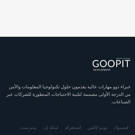
خبراء ذوو مهارات عالية يقدمون حلول تكنولوجيا المعلومات والأمن
من الدرجة الأولى مصممة لتلبية الاحتياجات المتطورة للشركات عبر
الصناعات.
Turkish
Spanish
فيسبوك
تويتر/إكس
انستغرام
لينكد إن
بينترست