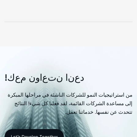
د
ع
ن
ا
ن
ت
ع
ا
و
ن
م
ع
ك
!
من استراتيجيات النمو للشركات الناشئة في مراحلها المبكرة
إلى مساعدة الشركات القائمة، لقد فعلنا كل شيء! النتائج
تتحدث عن نفسها. خدماتنا تعمل.