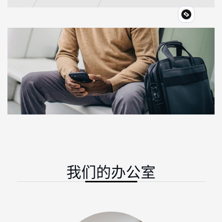
我
们
的
办
公
室