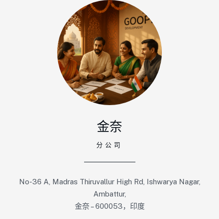
金奈
分公司
No-36 A, Madras Thiruvallur High Rd, Ishwarya Nagar,
Ambattur,
金奈 – 600053，印度