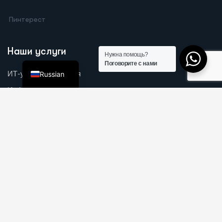
Dutch
Пинтерест
German
Arabic
Наши услуги
Нужна помощь?
English
Поговорите с нами
ИТ-услуги и решения
Russian
Инфраструктура и Сеть
Решения для безопасности
ИТ и безопасность для розничной торговли
Веб, Мобильные, Программное обеспечение
Быстрые ссылки
О нас
Миссия и видение