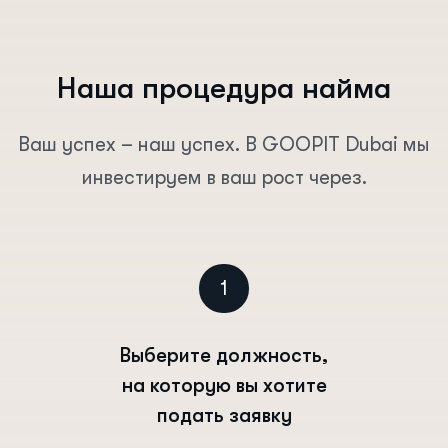
Н
а
ш
а
п
р
о
ц
е
д
у
р
а
н
а
й
м
а
Ваш успех – наш успех. В GOOPIT Dubai мы
инвестируем в ваш рост через.
1
Выберите должность,
на которую вы хотите
подать заявку