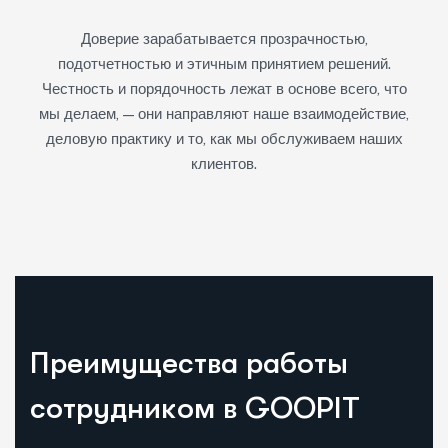
Успех измеряется не только ростом бизнеса, но и
позитивным влиянием, которое мы оказываем на
общество. Мы стремимся быть ответственным
корпоративным гражданином, используя наш опыт и
ресурсы для внесения значимых изменений в
сообщества, которым мы служим.
П
р
е
и
м
у
щ
е
с
т
в
а
р
а
б
о
т
ы
с
о
т
р
у
д
н
и
к
о
м
в
G
O
O
P
I
T