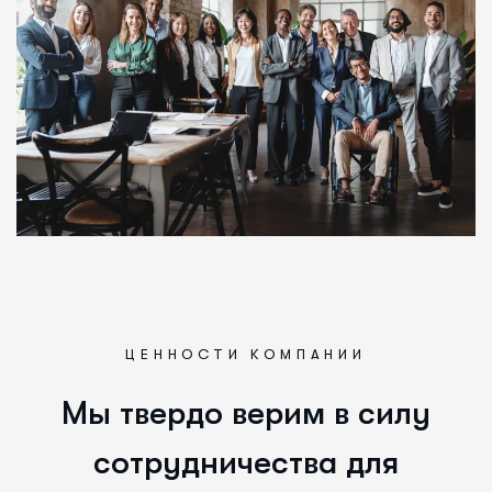
ЦЕННОСТИ КОМПАНИИ
М
ы
т
в
е
р
д
о
в
е
р
и
м
в
с
и
л
у
с
о
т
р
у
д
н
и
ч
е
с
т
в
а
д
л
я