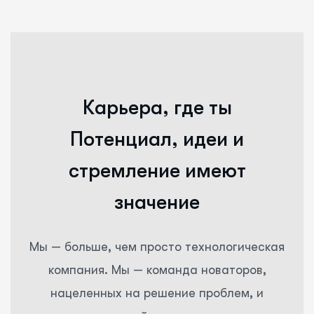
К
а
р
ь
е
р
а
,
г
д
е
т
ы
П
о
т
е
н
ц
и
а
л
,
и
д
е
и
и
с
т
р
е
м
л
е
н
и
е
и
м
е
ю
т
з
н
а
ч
е
н
и
е
Мы — больше, чем просто технологическая
компания. Мы — команда новаторов,
нацеленных на решение проблем, и