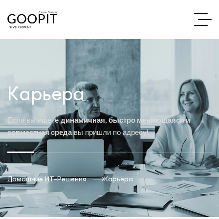
Карьера
Если вы ищете
динамичная, быстро меняющаяся и
совместная среда
вы пришли по адресу!
Домашние ИТ-Решения
Карьера