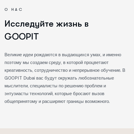
О НАС
И
с
с
л
е
д
у
й
т
е
ж
и
з
н
ь
в
G
O
O
P
I
T
Великие идеи рождаются в выдающихся умах, и именно
поэтому мы создаем среду, в которой процветают
креативность, сотрудничество и непрерывное обучение. В
GOOPIT Dubai вас будут окружать любознательные
мыслители, специалисты по решению проблем и
энтузиасты технологий, которые бросают вызов
общепринятому и расширяют границы возможного.