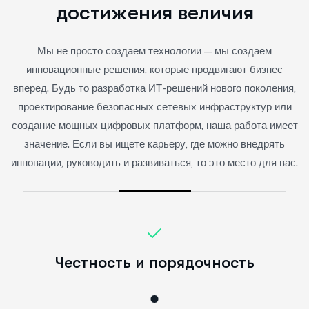
д
о
с
т
и
ж
е
н
и
я
в
е
л
и
ч
и
я
Мы не просто создаем технологии — мы создаем
инновационные решения, которые продвигают бизнес
вперед. Будь то разработка ИТ-решений нового поколения,
проектирование безопасных сетевых инфраструктур или
создание мощных цифровых платформ, наша работа имеет
значение. Если вы ищете карьеру, где можно внедрять
инновации, руководить и развиваться, то это место для вас.
Социальная ответственность
К